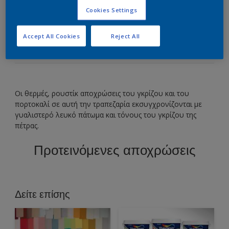
Cookies Settings
Το γκρίζο προσθέτει μια μοντέρνα εκδοχή στις
ρουστίκ καφέ και πορτοκαλί αποχρώσεις.
Accept All Cookies
Reject All
Οι θερμές, ρουστίκ αποχρώσεις του γκρίζου και του
πορτοκαλί σε αυτή την τραπεζαρία εκσυγχρονίζονται με
γυαλιστερό λευκό πάτωμα και τόνους του γκρίζου της
πέτρας.
Προτεινόμενες αποχρώσεις
Δείτε επίσης