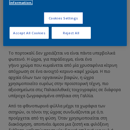
information.
Αυτοί οι γήινοι πορτοκαλί τόνοι είναι φιλόξενοι
με φυσικό τρόπο.
Cookies Settings
Accept All Cookies
Reject All
Το πορτοκαλί δεν χρειάζεται να είναι πάντα υπερβολικά
φωτεινό. Η ώχρα, για παράδειγμα, είναι ένα
γήινο χρώμα που κυμαίνεται από μία χρυσαφένια κίτρινη
απόχρωση σε ένα ανοιχτό κιτρινο-καφέ χρώμα. Η πιο
αρχαία όλων των οργανικών βαφών, η ώχρα
χρησιμοποιείτο ευρέως στην προϊστορική τέχνη, πιο
αξιοσημείωτα στις Παλαιολιθικές τοιχογραφίες σε διάφορα
υπέροχα ζωγραφισμένα σπήλαια στη Γαλλία.
Από τα φθινοπωρινά φύλλα μέχρι τα χωράφια των
σιτηρών, οι τόνοι της ώχρας συνδυάζονται με ό,τι
προέρχεται από τη φύση. Όταν χρησιμοποιείται στη
διακόσμηση, αποπνέει άμεσα μια ζεστή και φιλόξενη