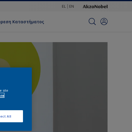
EL
EN
ύρεση Καταστήματος
e site
ore
ect All