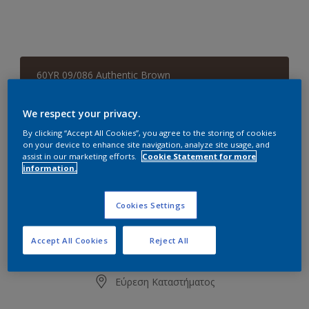
60YR 09/086 Authentic Brown
Αλλαγή απόχρωσης
We respect your privacy.
Συσκευασία
By clicking “Accept All Cookies”, you agree to the storing of cookies
on your device to enhance site navigation, analyze site usage, and
0.7L
2.1L
assist in our marketing efforts.
Cookie Statement for more
information.
Ποσότητα
Υπολογισμός χρώματος
Cookies Settings
Υπολογισμός
Accept All Cookies
Reject All
Προσθήκη στο Workspace
Εύρεση Καταστήματος