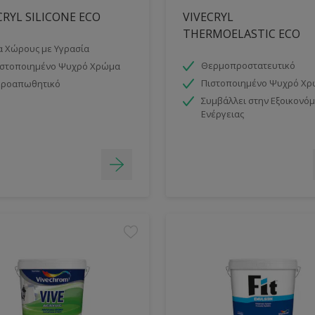
CRYL SILICONE ECO
VIVECRYL
THERMOELASTIC ECO
α Χώρους με Υγρασία
Θερμοπροστατευτικό
ιστοποιημένο Ψυχρό Χρώμα
Πιστοποιημένο Ψυχρό Χ
δροαπωθητικό
Συμβάλλει στην Εξοικονό
Ενέργειας