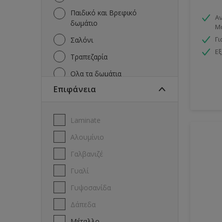
Παιδικό και Βρεφικό
Αν
δωμάτιo
Μ
Γι
Σαλόνι
Εξ
Τραπεζαρία
Όλα τα δωμάτια
Επιφάνεια
Laminate
Αλουμίνιο
Γαλβανιζέ
Γυαλί
Γυψοσανίδα
Δάπεδα
Μέταλλο