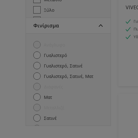
VIVE
Ξύλο
Πέτρα
Γι
Φινίρισμα
Π
Πισίνες
Υ
Πλακάκια
Ανάγλυφο
Ταράτσα
Γυαλιστερό
Τοίχοι
Γυαλιστερό, Σατινέ
Γυαλιστερό, Σατινέ, Ματ
Διαφανές
Ματ
Μεταλλιζέ
Σατινέ
Σφυρήλατο