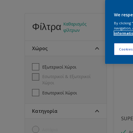
We respe
Βρεί
By clicking
Φίλτρα
Καθαρισμός
navigation, 
φίλτρων
informati
25
Προϊό
Χώρος
Cookies
Εξωτερικοί Χώροι
Εσωτερικοί & Εξωτερικοί
Χώροι
Εσωτερικοί Χώροι
Κατηγορία
SUPE
Αστάρια
Ασ