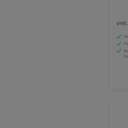
VIVE
Οι
Γι
Κα
Συ