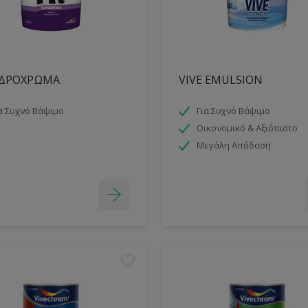
ΥΔΡΟΧΡΩΜΑ
VIVE EMULSION
α Συχνό Βάψιμο
Για Συχνό Βάψιμο
Οικονομικό & Αξιόπιστο
Μεγάλη Απόδοση