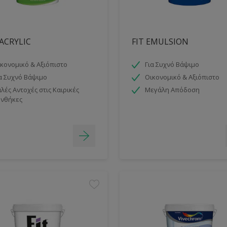
 ACRYLIC
FIT EMULSION
κονομικό & Αξιόπιστο
Για Συχνό Βάψιμο
α Συχνό Βάψιμο
Οικονομικό & Αξιόπιστο
λές Αντοχές στις Καιρικές
Μεγάλη Απόδοση
νθήκες