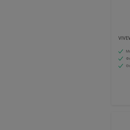
VIV
Μ
Φι
Θ