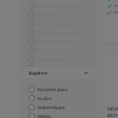
Κ
Βερνίκια Ξυλοπροστασίας
Ασ
Διαλυτικά
Ειδικών Εφαρμογών
Εξωτερική Θερμομόνωση
Στεγάνωση Ταρατσών
Στόκοι
Τσιμεντόχρωμα
Χρώματα για Μέταλλα
Δωμάτιο
Χρώματα για ξύλα και
μέταλλα
Εξωτερικοί χώροι
Χρώματα Εξωτερικών Τοίχων
Κουζίνα
Χρώματα Εσωτερικών
Τοίχων
Κρεβατοκάμαρα
NEOP
BAT
Μπάνιο