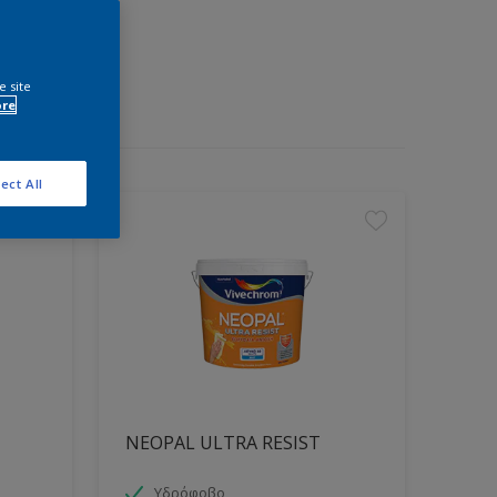
e site
ore
ect All
NEOPAL ULTRA RESIST
Υδρόφοβο