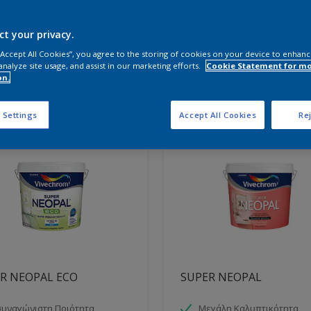
ct your privacy.
τε τα κατάλληλα προϊόντα
 “Accept All Cookies”, you agree to the storing of cookies on your device to enhanc
analyze site usage, and assist in our marketing efforts.
Cookie Statement for m
on.
ντα βρέθηκαν
 Settings
Accept All Cookies
Rej
R NEOPAL ECO
SUPER NEOPAL
υναγώνιστη Ποιότητα
Μεγάλη Καλυπτικότητα