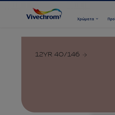
Χρώματα
Προ
12YR 40/146