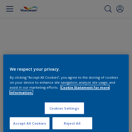
We respect your privacy.
By clicking “Accept All Cookies”, you agree to the storing of cookies
on your device to enhance site navigation, analyze site usage, and
assist in our marketing efforts.
Cookie Statement for more
Βρείτε τα κατάλληλα προϊόντα
information.
0
Προϊόντα βρέθηκαν
Cookies Settings
Accept All Cookies
Reject All
Φίλτρα