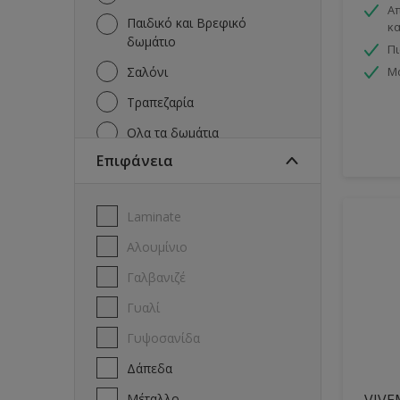
Απ
Παιδικό και Βρεφικό
κα
δωμάτιo
Π
Σαλόνι
Μ
Τραπεζαρία
Όλα τα δωμάτια
Επιφάνεια
Laminate
Αλουμίνιο
Γαλβανιζέ
Γυαλί
Γυψοσανίδα
Δάπεδα
Μέταλλο
VIVE