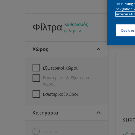
By clicking
navigation, 
informati
Βρεί
Φίλτρα
Καθαρισμός
φίλτρων
Cookies
15
Προϊό
Χώρος
Εξωτερικοί Χώροι
Εσωτερικοί & Εξωτερικοί
Χώροι
Εσωτερικοί Χώροι
Κατηγορία
SUPE
Αστάρια
Ασ