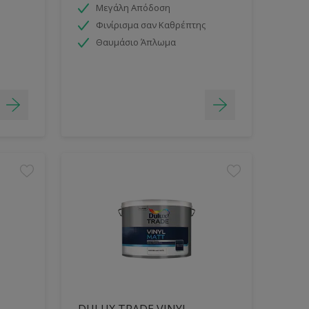
Μεγάλη Απόδοση
Φινίρισμα σαν Καθρέπτης
Θαυμάσιο Άπλωμα
DULUX TRADE VINYL