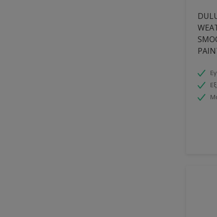
DULU
WEA
SMO
PAIN
Εγ
Εξ
Μ