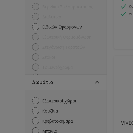
Κ
Βερνίκια Ξυλοπροστασίας
Ασ
Διαλυτικά
Ειδικών Εφαρμογών
Εξωτερική Θερμομόνωση
Στεγάνωση Ταρατσών
Στόκοι
Τσιμεντόχρωμα
Χρώματα για Μέταλλα
Δωμάτιο
Χρώματα για ξύλα και
μέταλλα
Εξωτερικοί χώροι
Χρώματα Εξωτερικών Τοίχων
Κουζίνα
Χρώματα Εσωτερικών
Τοίχων
Κρεβατοκάμαρα
VIVE
Μπάνιο