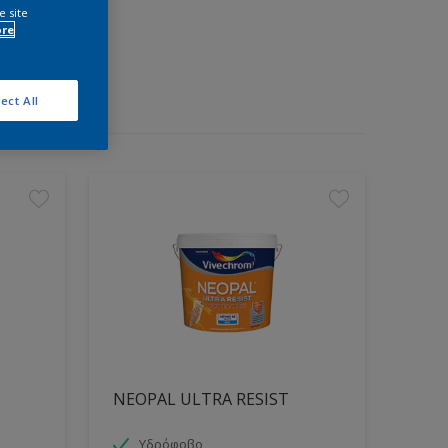
e site
ore
ect All
NEOPAL ULTRA RESIST
Υδρόφοβο