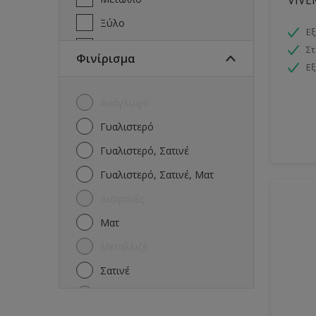
Ξύλο
Εξ
Πέτρα
Στ
Φινίρισμα
Εξ
Πισίνες
Πλακάκια
Ανάγλυφο
Ταράτσα
Γυαλιστερό
Τοίχοι
Γυαλιστερό, Σατινέ
Γυαλιστερό, Σατινέ, Ματ
Διαφανές
Ματ
Μεταλλιζέ
Σατινέ
Σφυρήλατο