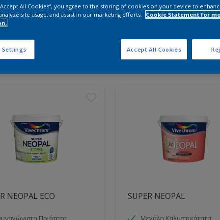
 “Accept All Cookies”, you agree to the storing of cookies on your device to enhanc
analyze site usage, and assist in our marketing efforts.
Cookie Statement for m
on.
τε τα κατάλληλα προϊόντα
 Settings
Accept All Cookies
Rej
ντα βρέθηκαν
R NEOPAL ECO
SUPER NEOPAL
υναγώνιστη Ποιότητα
Μεγάλη Καλυπτικότητα