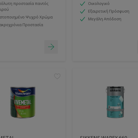
όλυτη προστασία παντός
Οικολογικό
ιρού
Εξαιρετική Πρόσφυση
ιστοποιημένο Ψυχρό Χρώμα
Μεγάλη Απόδοση
ακροχρόνια Προστασία
METAL
SIKKENS WAPEX 660