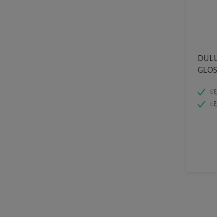
DULU
GLOS
Εξ
Εξ